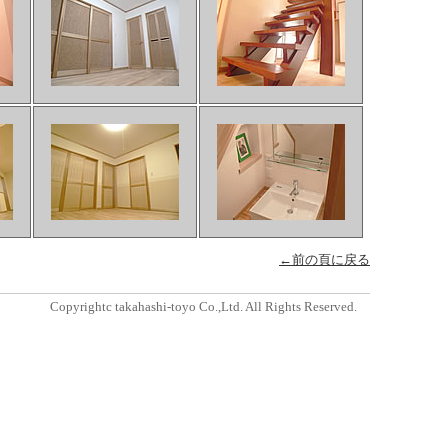
←前の頁に戻る
Copyrightc takahashi-toyo Co.,Ltd. All Rights Reserved.